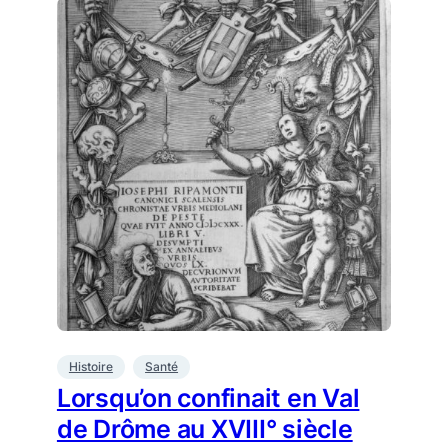
Histoire
Santé
Lorsqu’on confinait en Val
de Drôme au XVIII° siècle