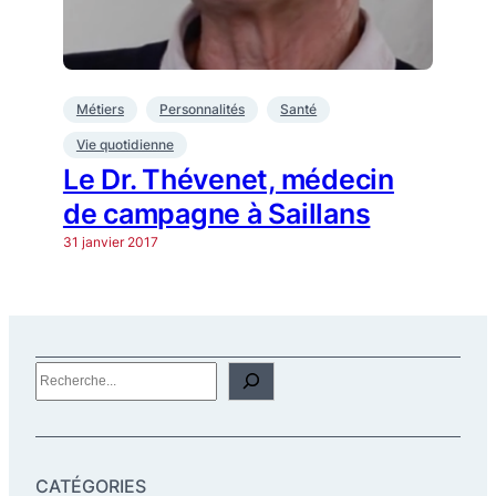
Métiers
Personnalités
Santé
Vie quotidienne
Le Dr. Thévenet, médecin
de campagne à Saillans
31 janvier 2017
R
e
c
h
CATÉGORIES
e