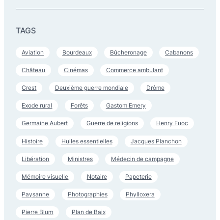
TAGS
Aviation
Bourdeaux
Bûcheronage
Cabanons
Château
Cinémas
Commerce ambulant
Crest
Deuxième guerre mondiale
Drôme
Exode rural
Forêts
Gastom Emery
Germaine Aubert
Guerre de religions
Henry Fuoc
Histoire
Huiles essentielles
Jacques Planchon
Libération
Ministres
Médecin de campagne
Mémoire visuelle
Notaire
Papeterie
Paysanne
Photographies
Phylloxera
Pierre Blum
Plan de Baix