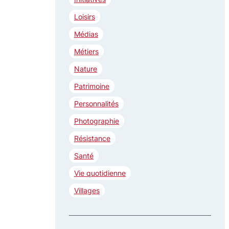
e
r
Loisirs
Médias
Métiers
Nature
Patrimoine
Personnalités
Photographie
Résistance
Santé
Vie quotidienne
Villages