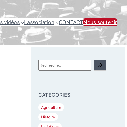
s vidéos
L’association
CONTACT
Nous soutenir
R
e
c
h
CATÉGORIES
e
r
Agriculture
c
Histoire
h
Initiatives