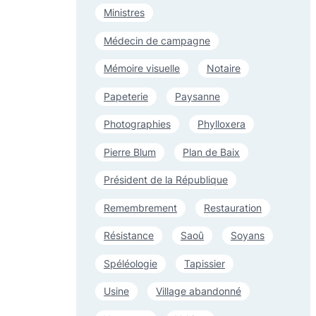
Ministres
Médecin de campagne
Mémoire visuelle
Notaire
Papeterie
Paysanne
Photographies
Phylloxera
Pierre Blum
Plan de Baix
Président de la République
Remembrement
Restauration
Résistance
Saoû
Soyans
Spéléologie
Tapissier
Usine
Village abandonné