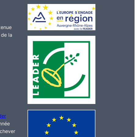
tenue
 de la
der
année
achever