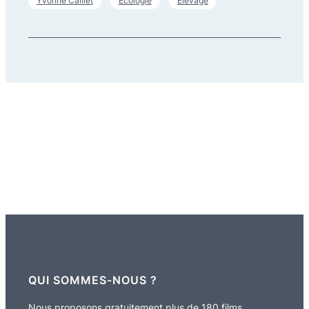
Yvonne Caillet
Écologie
Élevage
QUI SOMMES-NOUS ?
Nous proposons gratuitement plus de 180 films