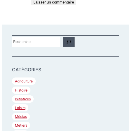
R
e
c
h
CATÉGORIES
e
r
Agriculture
c
Histoire
h
Initiatives
e
Loisirs
r
Médias
Métiers