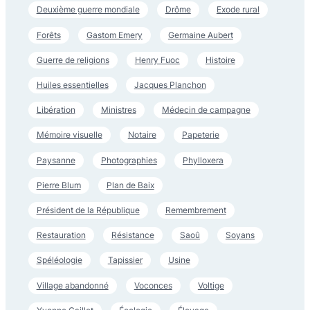
Deuxième guerre mondiale
Drôme
Exode rural
Forêts
Gastom Emery
Germaine Aubert
Guerre de religions
Henry Fuoc
Histoire
Huiles essentielles
Jacques Planchon
Libération
Ministres
Médecin de campagne
Mémoire visuelle
Notaire
Papeterie
Paysanne
Photographies
Phylloxera
Pierre Blum
Plan de Baix
Président de la République
Remembrement
Restauration
Résistance
Saoû
Soyans
Spéléologie
Tapissier
Usine
Village abandonné
Voconces
Voltige