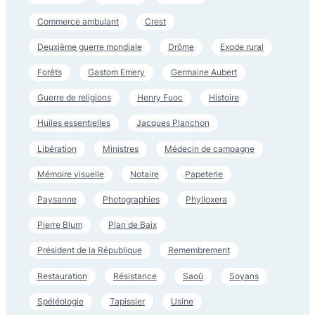
Commerce ambulant
Crest
Deuxième guerre mondiale
Drôme
Exode rural
Forêts
Gastom Emery
Germaine Aubert
Guerre de religions
Henry Fuoc
Histoire
Huiles essentielles
Jacques Planchon
Libération
Ministres
Médecin de campagne
Mémoire visuelle
Notaire
Papeterie
Paysanne
Photographies
Phylloxera
Pierre Blum
Plan de Baix
Président de la République
Remembrement
Restauration
Résistance
Saoû
Soyans
Spéléologie
Tapissier
Usine