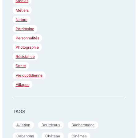
Médias
Métiers
Nature
Patrimoine
Personnalités
Photographie
Résistance
Santé
Vie quotidienne
Villages
TAGS
Aviation
Bourdeaux
Bûcheronage
Cabanons
Château
Cinémas