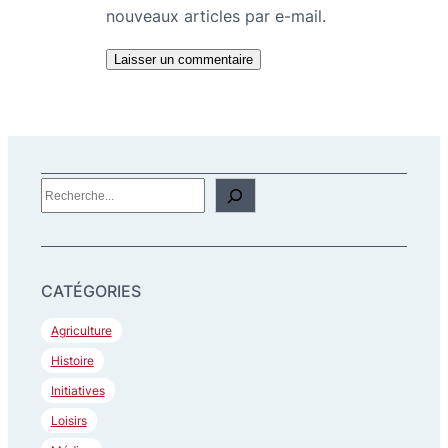
nouveaux articles par e-mail.
R
e
c
h
CATÉGORIES
e
r
Agriculture
c
Histoire
h
Initiatives
e
Loisirs
r