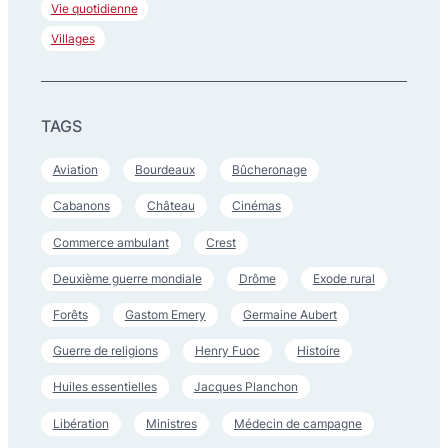
Vie quotidienne
Villages
TAGS
Aviation
Bourdeaux
Bûcheronage
Cabanons
Château
Cinémas
Commerce ambulant
Crest
Deuxième guerre mondiale
Drôme
Exode rural
Forêts
Gastom Emery
Germaine Aubert
Guerre de religions
Henry Fuoc
Histoire
Huiles essentielles
Jacques Planchon
Libération
Ministres
Médecin de campagne