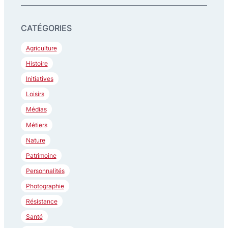
c
h
CATÉGORIES
e
r
Agriculture
c
Histoire
h
Initiatives
e
Loisirs
r
Médias
Métiers
Nature
Patrimoine
Personnalités
Photographie
Résistance
Santé