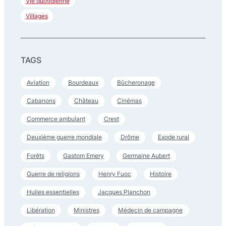
Vie quotidienne
Villages
TAGS
Aviation
Bourdeaux
Bûcheronage
Cabanons
Château
Cinémas
Commerce ambulant
Crest
Deuxième guerre mondiale
Drôme
Exode rural
Forêts
Gastom Emery
Germaine Aubert
Guerre de religions
Henry Fuoc
Histoire
Huiles essentielles
Jacques Planchon
Libération
Ministres
Médecin de campagne