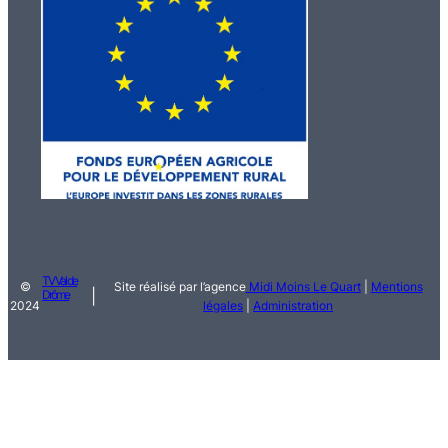
TV Val de
©
Site réalisé par l’agence
Midi Moins Le Quart
|
Mentions
|
Drôme
2024
légales
|
Administration