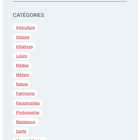
h
CATÉGORIES
e
r
Agriculture
c
Histoire
h
Initiatives
e
Loisirs
r
Médias
Métiers
Nature
Patrimoine
Personnalités
Photographie
Résistance
Santé