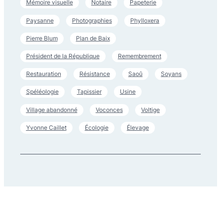
Mémoire visuelle
Notaire
Papeterie
Paysanne
Photographies
Phylloxera
Pierre Blum
Plan de Baix
Président de la République
Remembrement
Restauration
Résistance
Saoû
Soyans
Spéléologie
Tapissier
Usine
Village abandonné
Voconces
Voltige
Yvonne Caillet
Écologie
Élevage