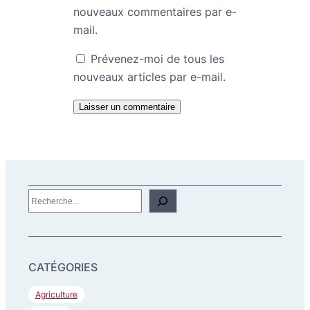
nouveaux commentaires par e-
mail.
Prévenez-moi de tous les
nouveaux articles par e-mail.
R
e
c
h
CATÉGORIES
e
r
Agriculture
c