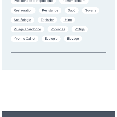
Président de la République
Remembrement
Restauration
Résistance
Saoû
Soyans
Spéléologie
Tapissier
Usine
Village abandonné
Voconces
Voltige
Yvonne Caillet
Écologie
Élevage