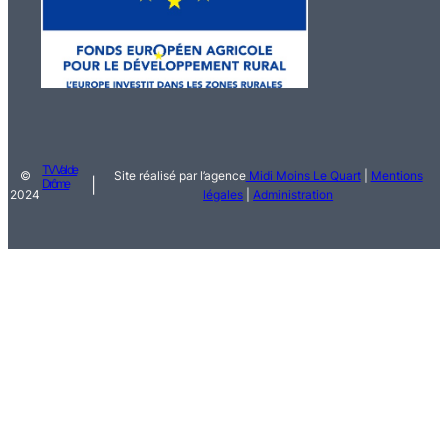
TV Val de
©
Site réalisé par l’agence
Midi Moins Le Quart
|
Mentions
|
Drôme
2024
légales
|
Administration