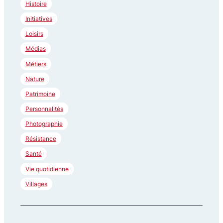
Histoire
h
Initiatives
e
Loisirs
r
Médias
Métiers
Nature
Patrimoine
Personnalités
Photographie
Résistance
Santé
Vie quotidienne
Villages