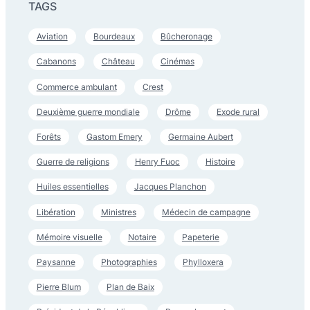
TAGS
Aviation
Bourdeaux
Bûcheronage
Cabanons
Château
Cinémas
Commerce ambulant
Crest
Deuxième guerre mondiale
Drôme
Exode rural
Forêts
Gastom Emery
Germaine Aubert
Guerre de religions
Henry Fuoc
Histoire
Huiles essentielles
Jacques Planchon
Libération
Ministres
Médecin de campagne
Mémoire visuelle
Notaire
Papeterie
Paysanne
Photographies
Phylloxera
Pierre Blum
Plan de Baix