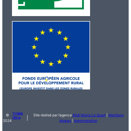
TV Val de
©
Site réalisé par l’agence
Midi Moins Le Quart
|
Mentions
|
Drôme
2024
légales
|
Administration