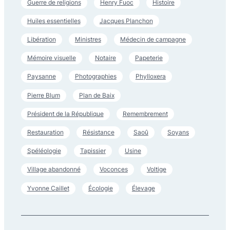
Guerre de religions
Henry Fuoc
Histoire
Huiles essentielles
Jacques Planchon
Libération
Ministres
Médecin de campagne
Mémoire visuelle
Notaire
Papeterie
Paysanne
Photographies
Phylloxera
Pierre Blum
Plan de Baix
Président de la République
Remembrement
Restauration
Résistance
Saoû
Soyans
Spéléologie
Tapissier
Usine
Village abandonné
Voconces
Voltige
Yvonne Caillet
Écologie
Élevage