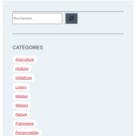
R
e
c
h
CATÉGORIES
e
r
Agriculture
c
Histoire
h
Initiatives
e
Loisirs
r
Médias
Métiers
Nature
Patrimoine
Personnalités