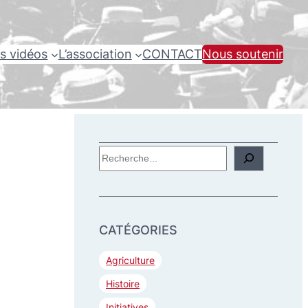
s vidéos
L’association
CONTACT
Nous soutenir
R
e
c
h
CATÉGORIES
e
r
Agriculture
c
Histoire
h
Initiatives