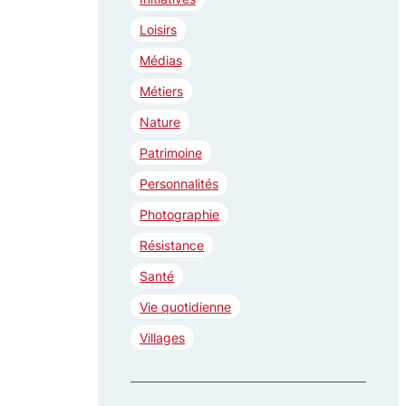
e
r
Loisirs
Médias
Métiers
Nature
Patrimoine
Personnalités
Photographie
Résistance
Santé
Vie quotidienne
Villages