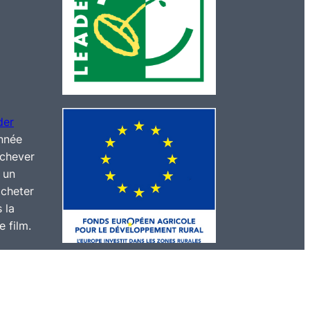
der
année
achever
 un
cheter
 la
 film.